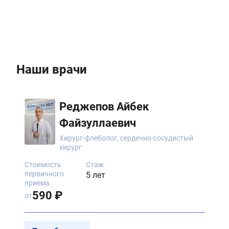
П
к
н
п
в
к
Наши врачи
и
т
и
Реджепов Айбек
Файзуллаевич
Хирург-флеболог, сердечно-сосудистый
хирург
Стоимость
Стаж
первичного
5 лет
приема
590 ₽
от