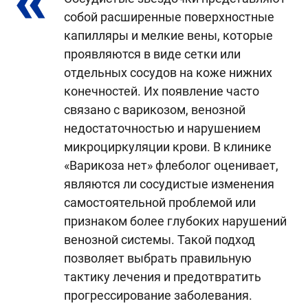
в
собой расширенные поверхностные
с
капилляры и мелкие вены, которые
В
проявляются в виде сетки или
с
отдельных сосудов на коже нижних
о
конечностей. Их появление часто
с
п
связано с варикозом, венозной
р
недостаточностью и нарушением
микроциркуляции крови. В клинике
П
«Варикоза нет» флеболог оценивает,
с
являются ли сосудистые изменения
о
самостоятельной проблемой или
к
в
признаком более глубоких нарушений
и
венозной системы. Такой подход
я
позволяет выбрать правильную
с
тактику лечения и предотвратить
в
прогрессирование заболевания.