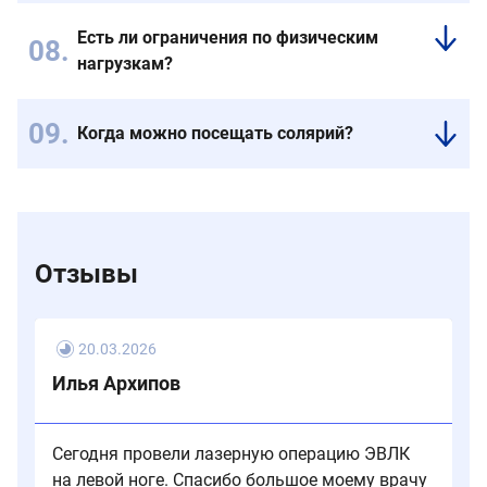
без
и
покинуть
Есть ли ограничения по физическим
профилактики
индивидуальная
клинику.
нагрузкам?
могут
не
появляться
переносимость,
Не
новые.
необходимо
рекомендуется
Когда можно посещать солярий?
проконсультироваться
серьезная
Через
с
физическая
1,5
врачом
нагрузка:
-
бег,
2
прыжки,
месяца
поднятие
Отзывы
после
тяжестей,
прохождения
но
склеротерапии
ежедневно
20.03.2026
не
менее
Илья Архипов
1
часа
ходите
Сегодня провели лазерную операцию ЭВЛК
пешком
на левой ноге. Спасибо большое моему врачу