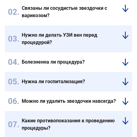
Связаны ли сосудистые звездочки с
варикозом?
Да,
они
Нужно ли делать УЗИ вен перед
могут
процедурой?
быть
проявлением
УЗИ
варикоза
проводится
Болезненна ли процедура?
или
по
Процедура
венозной
показаниям.
переносится
недостаточности.
Оно
Нужна ли госпитализация?
хорошо.
Поэтому
помогает
Нет,
Большинство
важна
выявить
лечение
пациентов
консультация
венозный
Можно ли удалить звездочки навсегда?
проводится
отмечают
флеболога.
рефлюкс
Удаленные
амбулаторно.
минимальный
и
сосуды
После
дискомфорт.
скрытые
Какие противопоказания к проведению
не
процедуры
проблемы
процедуры?
восстанавливаются.
можно
вен.
Однако
Беременность
сразу