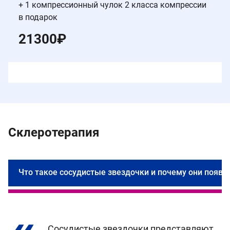
+ 1 компрессионный чулок 2 класса компрессии
в подарок
21300
₽
Склеротерапия
Что такое сосудистые звездочки и почему они появл
С
с
Сосудистые звездочки представляют