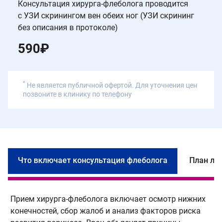
Консультация хирурга-флеболога проводится
с УЗИ скринингом вен обеих ног (УЗИ скрининг
без описания в протоколе)
590
₽
*
Не является публичной офертой. Для уточнения цен
позвоните в клинику по телефону
Что включает консультация флеболога
План ле
Прием хирурга-флеболога включает осмотр нижних
П
конечностей, сбор жалоб и анализ факторов риска
и