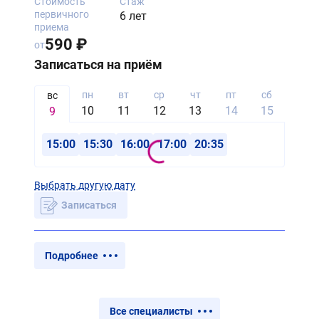
Стоимость
Стаж
первичного
6 лет
приема
590 ₽
от
Записаться на приём
пн
вт
ср
чт
пт
сб
вс
вс
10
11
12
13
14
15
16
9
15:00
15:30
16:00
17:00
20:35
Выбрать другую дату
Записаться
Подробнее
Все специалисты