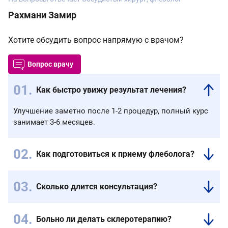
Рахмани Замир
Хотите обсудить вопрос напрямую с врачом?
Вопрос врачу
Как быстро увижу результат лечения?
Улучшение заметно после 1-2 процедур, полный курс
занимает 3-6 месяцев.
Как подготовиться к приему флеболога?
Специальной
подготовки
Сколько длится консультация?
не
Первичный
требуется.
прием
Желательно
Больно ли делать склеротерапию?
занимает
взять