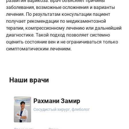
развития варикоза. Врач объясняет причины
в
заболевания, возможные осложнения и варианты
д
лечения. По результатам консультации пациент
ж
получает рекомендации по медикаментозной
н
терапии, компрессионному лечению или дальнейшей
в
диагностике. Такой подход позволяет системно
и
оценить состояние вен и не ограничиваться только
э
симптоматическим лечением.
н
Наши врачи
Рахмани Замир
Сосудистый хирург, флеболог