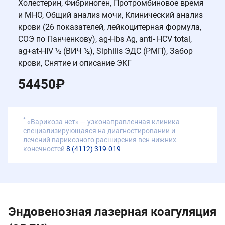
Холестерин, Фибриноген, Протромбиновое время
и МНО, Общий анализ мочи, Клинический анализ
крови (26 показателей, лейкоцитерная формула,
СОЭ по Панченкову), ag-Hbs Ag, anti- HCV total,
ag+at-HIV ½ (ВИЧ ½), Siphilis ЭДС (РМП), Забор
крови, Снятие и описание ЭКГ
54450
₽
*
«Варикоза нет» — узконаправленная клиника
специализирующаяся на диагностировании и
лечений варикозного расширения вен нижних
конечностей
8 (4112) 319-019
Эндовенозная лазерная коагуляция