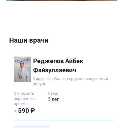
Наши врачи
Реджепов Айбек
Файзуллаевич
Хирург-флеболог, сердечно-сосудистый
хирург
Стоимость
Стаж
первичного
5 лет
приема
590 ₽
от