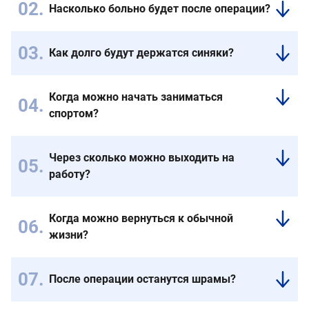
Насколько больно будет после операции?
Интенсивность
дискомфорта
Как долго будут держатся синяки?
зависит
Синяки
от
могут
запущенности
Когда можно начать заниматься
держаться
варикоза
спортом?
до
3х
Спустя
недель,
месяц
Через сколько можно выходить на
а
можно
работу?
пигментация
возвращаться
до
в
В
полугода,
спорт
этот
Когда можно вернуться к обычной
все
с
же
жизни?
индивидуально
легкими
день
нагрузками,
можно
Легкая
через
возвращаться
активность
После операции останутся шрамы?
2
в
разрешена
Нет,
месяца
рабочий
в