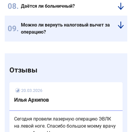
это
уже
режим
день
Даётся ли больничный?
исключено
возможно
лечения.
При
плавание,
Подробные
желании
растяжки
рекомендации
Можно ли вернуть налоговый вычет за
возможно
и.т.д
дает
операцию?
открыть
флеболог.
больничный
Да,
лист
можно
Отзывы
20.03.2026
Илья Архипов
Сегодня провели лазерную операцию ЭВЛК
на левой ноге. Спасибо большое моему врачу