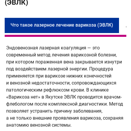
(ЭВЛК)
Что такое лазерное лечение варикоза (ЭВЛК)
Д
Эндовенозная лазерная коагуляция — это
П
современный метод лечения варикозной болезни,
п
при котором пораженная вена закрывается изнутри
О
под воздействием лазерной энергии. Процедура
п
применяется при варикозе нижних конечностей
д
и венозной недостаточности, сопровождающихся
г
патологическим рефлюксом крови. В клинике
н
«Варикоза нет» в Якутске ЭВЛК проводится врачом-
2
флебологом после комплексной диагностики. Метод
п
позволяет устранить причину заболевания,
к
а не только внешние проявления варикоза, сохраняя
в
анатомию венозной системы.