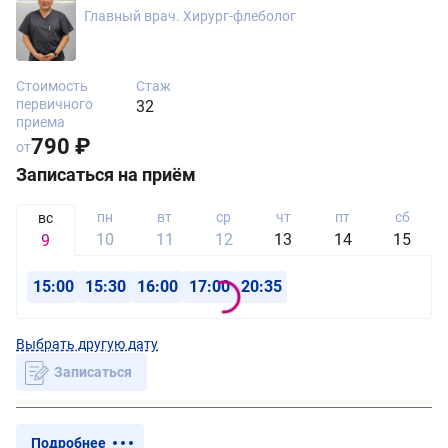
Главный врач. Хирург-флеболог
Стоимость
Стаж
первичного
32
приема
790 ₽
от
Записаться на приём
пн
вт
ср
чт
пт
сб
вс
10
11
12
13
14
15
9
15:00
15:30
16:00
17:00
20:35
Выбрать другую дату
Записаться
Подробнее