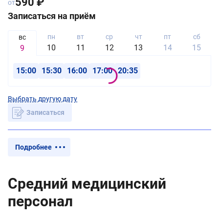
590 ₽
от
Записаться на приём
пн
вт
ср
чт
пт
сб
вс
10
11
12
13
14
15
9
15:00
15:30
16:00
17:00
20:35
Выбрать другую дату
Записаться
Подробнее
Средний медицинский
персонал