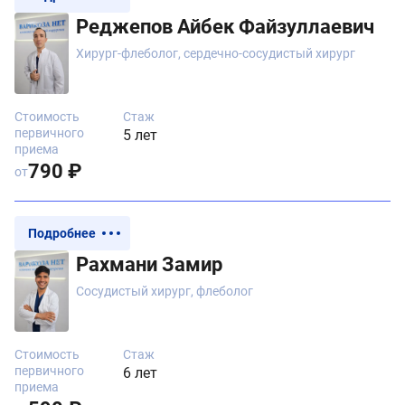
Реджепов Айбек Файзуллаевич
Хирург-флеболог, сердечно-сосудистый хирург
Стоимость
Стаж
первичного
5 лет
приема
790 ₽
от
Подробнее
Рахмани Замир
Сосудистый хирург, флеболог
Стоимость
Стаж
первичного
6 лет
приема