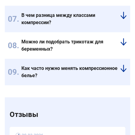
время
для
Консультация
года.
коррекции
флеболога
В чем разница между классами
размера
поможет
компрессии?
или
определить
класса
необходимость
Классы
компрессии.
ношения
отличаются
Можно ли подобрать трикотаж для
специального
степенью
беременных?
белья.
давления
на
Да,
вены,
у
Как часто нужно менять компрессионное
подбираются
нас
белье?
врачом
есть
индивидуально.
специальные
Рекомендуемая
модели
замена
для
-
будущих
каждые
мам.
4-
Отзывы
6
месяцев
при