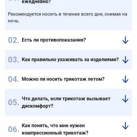
ежедневно?
Рекомендуется носить в течение всего дня, снимая на
ночь.
Есть ли противопоказания?
Некоторые
кожные
Как правильно ухаживать за изделиями?
заболевания
Ручная
и
стирка
формы
Можно ли носить трикотаж летом?
при
артериальной
Современные
30°С
недостаточности
модели
без
требуют
Что делать, если трикотаж вызывает
из
отбеливателей
консультации.
дискомфорт?
дышащих
и
материалов
Немедленно
машинного
комфортны
обратитесь
отжима.
Как понять, что мне нужен
в
к
компрессионный трикотаж?
любое
специалисту