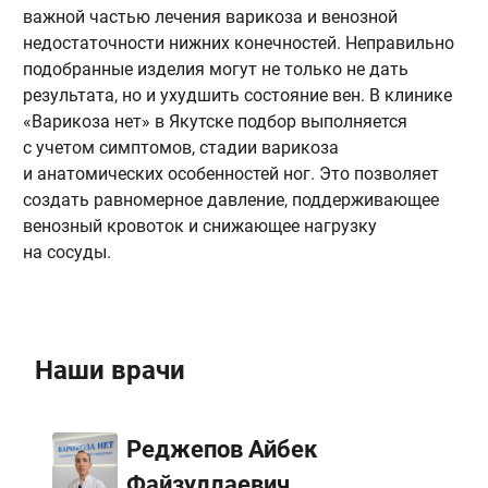
важной частью лечения варикоза и венозной
у
недостаточности нижних конечностей. Неправильно
и
подобранные изделия могут не только не дать
н
результата, но и ухудшить состояние вен. В клинике
в
«Варикоза нет» в Якутске подбор выполняется
и
с учетом симптомов, стадии варикоза
п
и анатомических особенностей ног. Это позволяет
д
создать равномерное давление, поддерживающее
а
венозный кровоток и снижающее нагрузку
р
на сосуды.
Наши врачи
Реджепов Айбек
Файзуллаевич