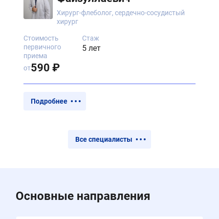
Хирург-флеболог, сердечно-сосудистый
хирург
Стоимость
Стаж
первичного
5 лет
приема
590 ₽
от
Подробнее
Все специалисты
Основные направления