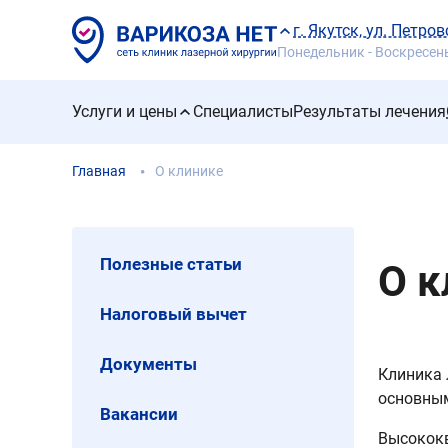
г. Якутск, ул. Петров
Понедельник - Воскресенье
Услуги и цены
Специалисты
Результаты лечения
Главная
О клинике
Полезные статьи
О к
Налоговый вычет
Документы
Клиника 
основным
Вакансии
Высококв