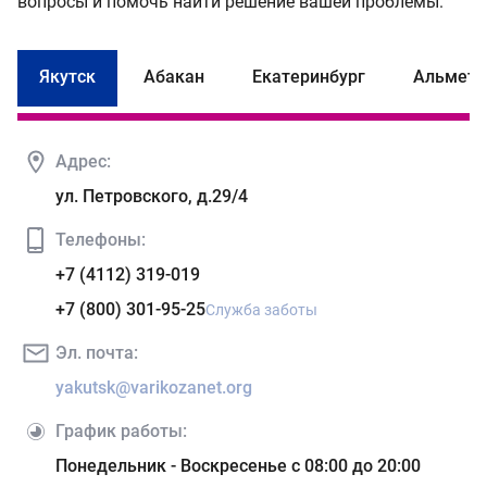
вопросы и помочь найти решение вашей проблемы.
Якутск
Абакан
Екатеринбург
Альметь
Адрес:
ул. Петровского, д.29/4
Телефоны:
+7 (4112) 319-019
+7 (800) 301-95-25
Служба заботы
Эл. почта:
yakutsk@varikozanet.org
График работы:
Понедельник - Воскресенье с 08:00 до 20:00