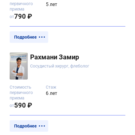
первичного
5 лет
приема
790 ₽
от
Подробнее
Рахмани Замир
Сосудистый хирург, флеболог
Стоимость
Стаж
первичного
6 лет
приема
590 ₽
от
Подробнее